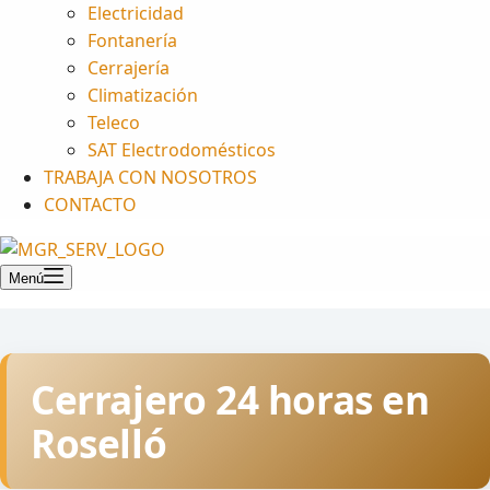
Electricidad
Fontanería
Cerrajería
Climatización
Teleco
SAT Electrodomésticos
TRABAJA CON NOSOTROS
CONTACTO
Menú
Cerrajero 24 horas en
Roselló