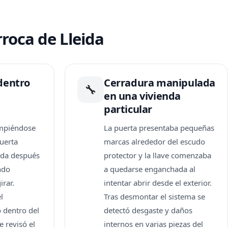
roca de Lleida
 dentro
Cerradura manipulada
🔧
e
en una vivienda
particular
ompiéndose
La puerta presentaba pequeñas
puerta
marcas alrededor del escudo
ada después
protector y la llave comenzaba
ndo
a quedarse enganchada al
irar.
intentar abrir desde el exterior.
l
Tras desmontar el sistema se
 dentro del
detectó desgaste y daños
e revisó el
internos en varias piezas del