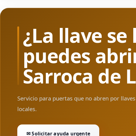
¿La llave s
puedes abri
Sarroca de L
Servicio para puertas que no abren por llaves
locales.
✉ Solicitar ayuda urgente