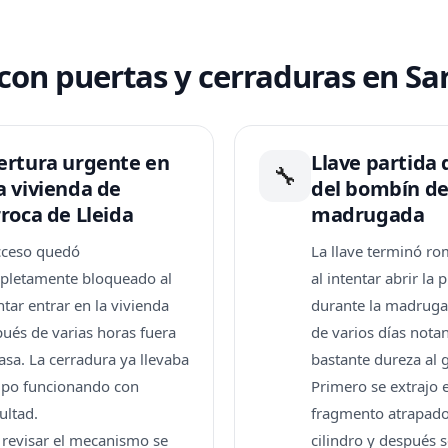
con puertas y cerraduras en Sar
ertura urgente en
Llave partida
🔧
a vivienda de
del bombín d
roca de Lleida
madrugada
cceso quedó
La llave terminó r
pletamente bloqueado al
al intentar abrir la 
ntar entrar en la vivienda
durante la madrug
ués de varias horas fuera
de varios días nota
asa. La cerradura ya llevaba
bastante dureza al g
mpo funcionando con
Primero se extrajo e
cultad.
fragmento atrapado
 revisar el mecanismo se
cilindro y después s