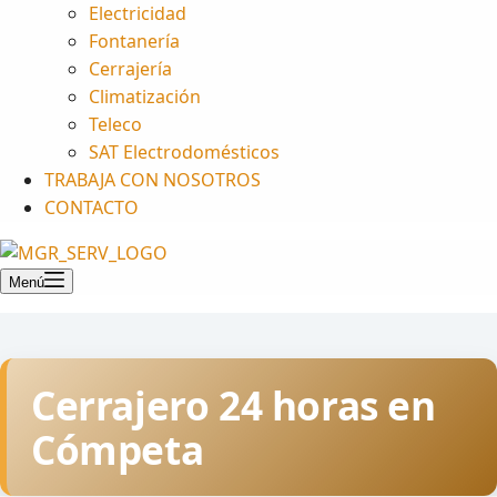
Electricidad
Fontanería
Cerrajería
Climatización
Teleco
SAT Electrodomésticos
TRABAJA CON NOSOTROS
CONTACTO
Menú
Cerrajero 24 horas en
Cómpeta