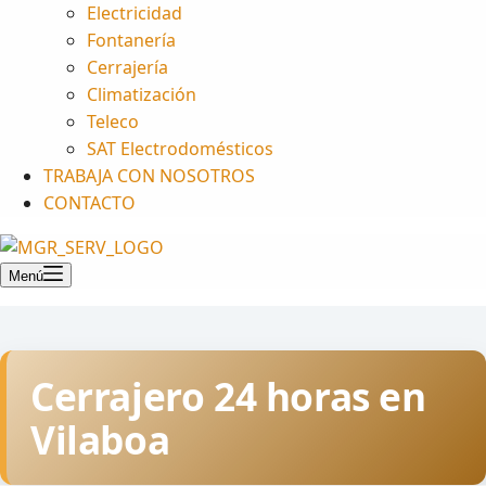
Electricidad
Fontanería
Cerrajería
Climatización
Teleco
SAT Electrodomésticos
TRABAJA CON NOSOTROS
CONTACTO
Menú
Cerrajero 24 horas en
Vilaboa