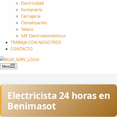
Electricidad
Fontanería
Cerrajería
Climatización
Teleco
SAT Electrodomésticos
TRABAJA CON NOSOTROS
CONTACTO
Menú
Electricista 24 horas en
Benimasot