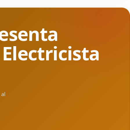
resenta
Electricista
 al