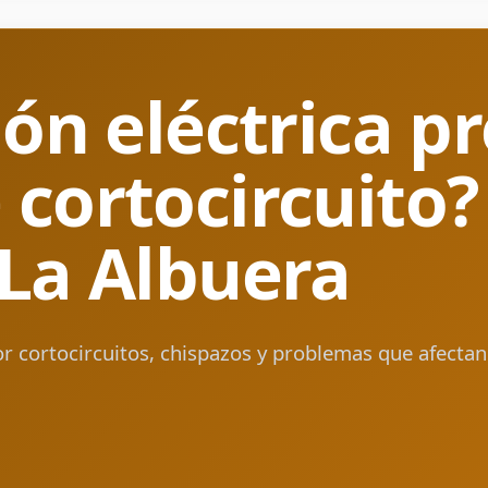
ión eléctrica p
cortocircuito? 
 La Albuera
or cortocircuitos, chispazos y problemas que afectan