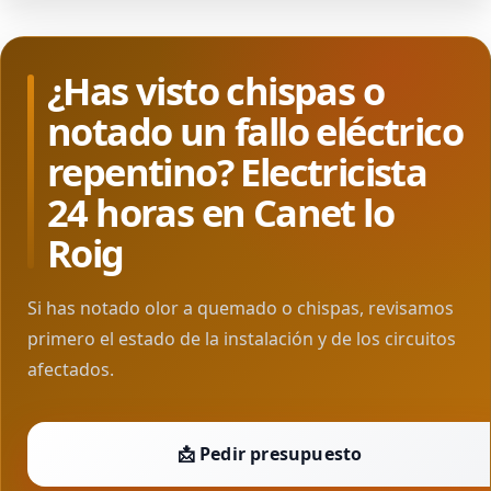
¿Has visto chispas o
notado un fallo eléctrico
repentino? Electricista
24 horas en Canet lo
Roig
Si has notado olor a quemado o chispas, revisamos
primero el estado de la instalación y de los circuitos
afectados.
📩 Pedir presupuesto