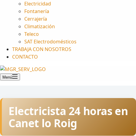
Electricidad
Fontanería
Cerrajería
Climatización
Teleco
SAT Electrodomésticos
TRABAJA CON NOSOTROS
CONTACTO
Menú
Electricista 24 horas en
Canet lo Roig