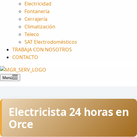
Electricidad
Fontanería
Cerrajería
Climatización
Teleco
SAT Electrodomésticos
TRABAJA CON NOSOTROS
CONTACTO
Menú
Electricista 24 horas en
Orce