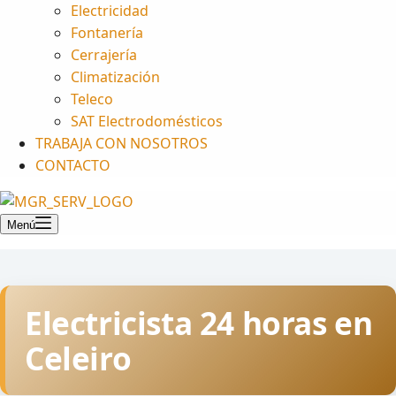
Electricidad
Fontanería
Cerrajería
Climatización
Teleco
SAT Electrodomésticos
TRABAJA CON NOSOTROS
CONTACTO
Menú
Electricista 24 horas en
Celeiro