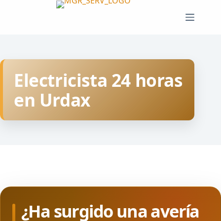
Saltar
al
contenido
Electricista 24 horas
en Urdax
¿Ha surgido una avería