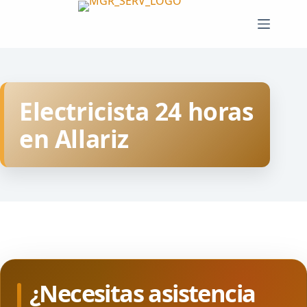
Saltar
al
contenido
Electricista 24 horas
en Allariz
¿Necesitas asistencia