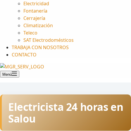
Electricidad
Fontanería
Cerrajería
Climatización
Teleco
SAT Electrodomésticos
TRABAJA CON NOSOTROS
CONTACTO
Menú
Electricista 24 horas en
Salou