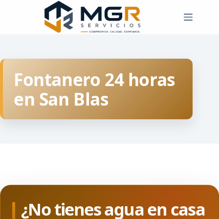
Saltar
al
contenido
Fontanero 24 horas
en San Blas
¿No tienes agua en casa