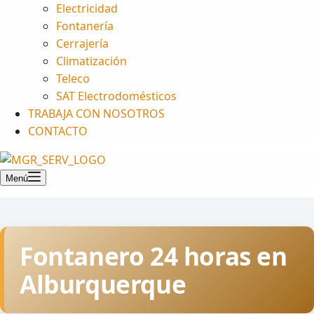
Electricidad
Fontanería
Cerrajería
Climatización
Teleco
SAT Electrodomésticos
TRABAJA CON NOSOTROS
CONTACTO
Menú
Fontanero 24 horas en
Alburquerque