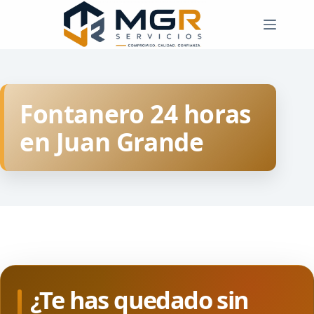
Saltar
al
contenido
Fontanero 24 horas
en Juan Grande
¿Te has quedado sin