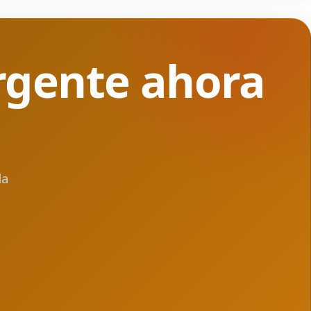
rgente ahora
da