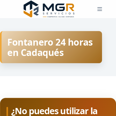
Saltar
al
contenido
Fontanero 24 horas
en Cadaqués
¿No puedes utilizar la