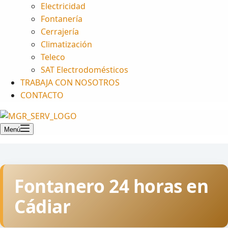
Electricidad
Fontanería
Cerrajería
Climatización
Teleco
SAT Electrodomésticos
TRABAJA CON NOSOTROS
CONTACTO
Menú
Fontanero 24 horas en
Cádiar