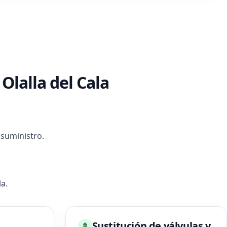
Olalla del Cala
suministro.
a.
Sustitución de válvulas y
🚿