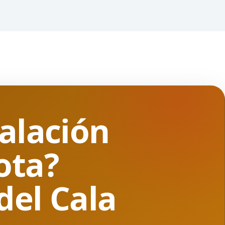
talación
ota?
del Cala