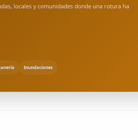
ndas, locales y comunidades donde una rotura ha
tanería
Inundaciones