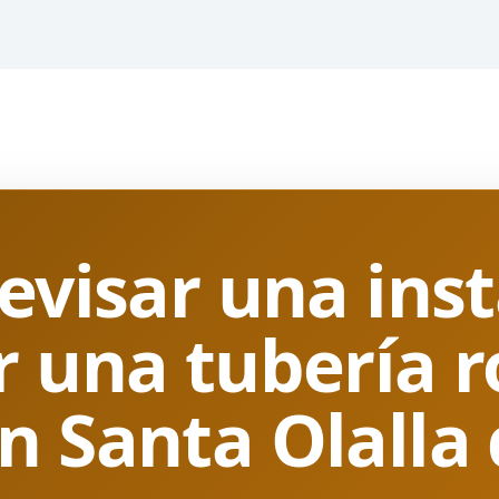
evisar una ins
r una tubería r
 Santa Olalla 