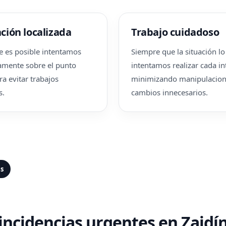
ción localizada
Trabajo cuidadoso
 es posible intentamos
Siempre que la situación l
amente sobre el punto
intentamos realizar cada i
ra evitar trabajos
minimizando manipulacion
s.
cambios innecesarios.
as
 incidencias urgentes en Zaidí