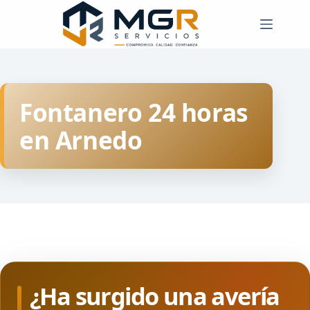
Saltar
al
contenido
Fontanero 24 horas
en Arnedo
¿Ha surgido una avería