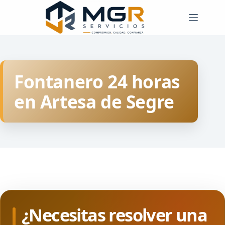
Saltar
al
contenido
Fontanero 24 horas
en Artesa de Segre
¿Necesitas resolver una