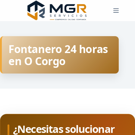
Saltar
al
contenido
Fontanero 24 horas
en O Corgo
¿Necesitas solucionar