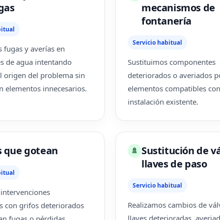
gas
mecanismos de
fontanería
itual
Servicio habitual
 fugas y averías en
es de agua intentando
Sustituimos componentes
el origen del problema sin
deteriorados o averiados p
en elementos innecesarios.
elementos compatibles con
instalación existente.
s que gotean
Sustitución de vá
🚿
llaves de paso
itual
Servicio habitual
intervenciones
Realizamos cambios de vál
s con grifos deteriorados
llaves deterioradas, averia
n fugas o pérdidas