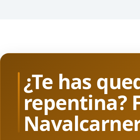
¿Te has que
repentina? 
Navalcarne