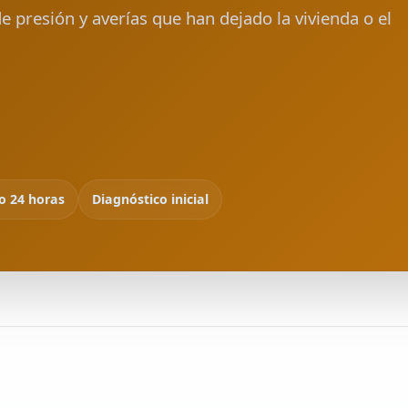
 presión y averías que han dejado la vivienda o el
io 24 horas
Diagnóstico inicial