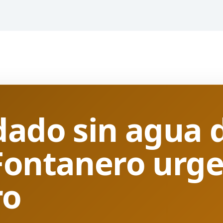
dado sin agua 
Fontanero urge
ro