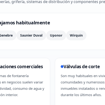
erías, grifería, sistemas de distribución y componentes p
bajamos habitualmente
Genebre
Saunier Duval
Uponor
Wirquin
laciones comerciales
Válvulas de corte
emas de fontanería
Son muy habituales en vivi
s en negocios suelen variar
comunidades y numerosos
tividad, consumo de agua y
inmuebles instalados o re
ión interior.
durante los últimos años.