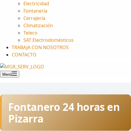
Electricidad
Fontanería
Cerrajería
Climatización
Teleco
SAT Electrodomésticos
TRABAJA CON NOSOTROS
CONTACTO
Menú
Fontanero 24 horas en
Pizarra