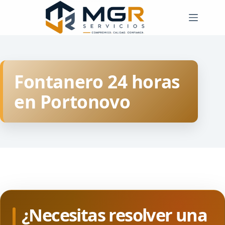
Saltar
al
contenido
Fontanero 24 horas
en Portonovo
¿Necesitas resolver una