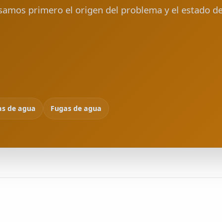
isamos primero el origen del problema y el estado d
as de agua
Fugas de agua