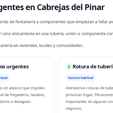
gentes en Cabrejas del Pinar
erías de fontanería y componentes que empiezan a fallar p
ón sino únicamente en una tubería, unión o componente con
anería en viviendas, locales y comunidades.
os urgentes
Rotura de tuberí
💧
itual
Servicio habitual
s en atascos que impiden
Atendemos roturas de tube
al de fregaderos, lavabos,
provocan fugas, filtracione
doros o desagües.
importantes de agua en viv
negocios.