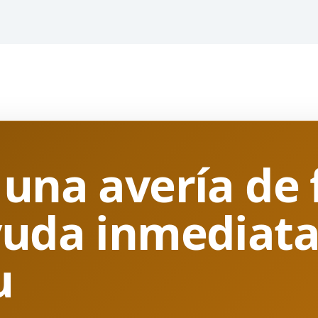
 una avería de 
yuda inmediat
u