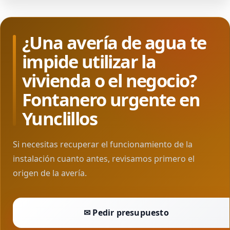
¿Una avería de agua te
impide utilizar la
vivienda o el negocio?
Fontanero urgente en
Yunclillos
Si necesitas recuperar el funcionamiento de la
instalación cuanto antes, revisamos primero el
origen de la avería.
✉ Pedir presupuesto