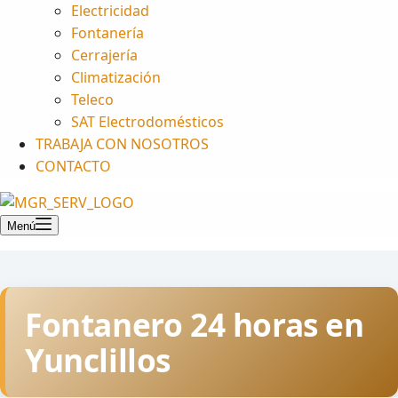
Electricidad
Fontanería
Cerrajería
Climatización
Teleco
SAT Electrodomésticos
TRABAJA CON NOSOTROS
CONTACTO
Menú
Fontanero 24 horas en
Yunclillos