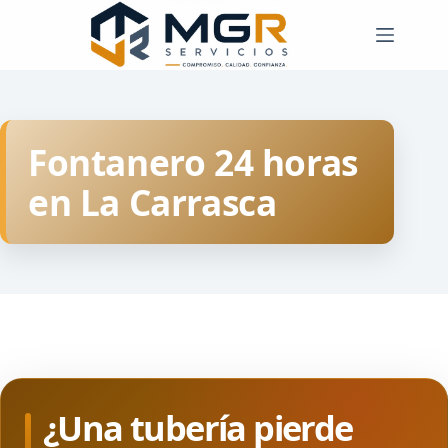
Saltar
al
contenido
Fontanero 24 horas
en La Carrasca
¿Una tubería pierde