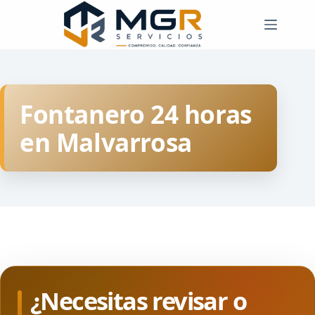
Saltar
al
contenido
Fontanero 24 horas
en Malvarrosa
¿Necesitas revisar o