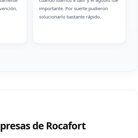
ectamente
cuando íbamos a salir y el agobio fue
rvención.
importante. Por suerte pudieron
solucionarlo bastante rápido.
mpresas de Rocafort