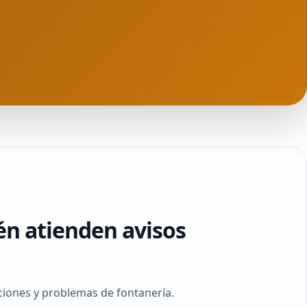
én atienden avisos
ciones y problemas de fontanería.