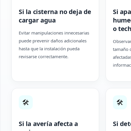
Si la cisterna no deja de
Si ap
cargar agua
humed
o tec
Evitar manipulaciones innecesarias
puede prevenir daños adicionales
Observar
hasta que la instalación pueda
tamaño o
revisarse correctamente.
afectada
informaci
🛠
🛠
Si la avería afecta a
Si de