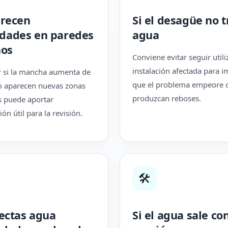
arecen
Si el desagüe no 
ades en paredes
agua
hos
Conviene evitar seguir util
instalación afectada para i
 si la mancha aumenta de
que el problema empeore 
 aparecen nuevas zonas
produzcan reboses.
s puede aportar
ón útil para la revisión.
🛠
tectas agua
Si el agua sale co