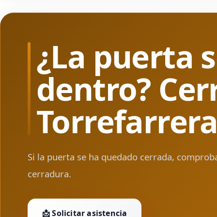
¿La puerta s
dentro? Cer
Torrefarrer
Si la puerta se ha quedado cerrada, comprob
cerradura.
📩 Solicitar asistencia