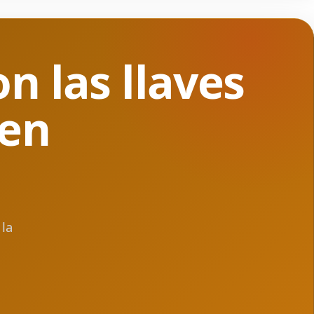
n las llaves
 en
la