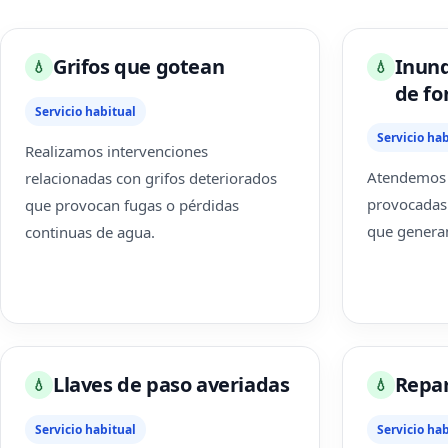
Grifos que gotean
Inund
💧
💧
de fo
Servicio habitual
Servicio hab
Realizamos intervenciones
Atendemos 
relacionadas con grifos deteriorados
provocadas 
que provocan fugas o pérdidas
que genera
continuas de agua.
Llaves de paso averiadas
Repar
💧
💧
Servicio habitual
Servicio hab