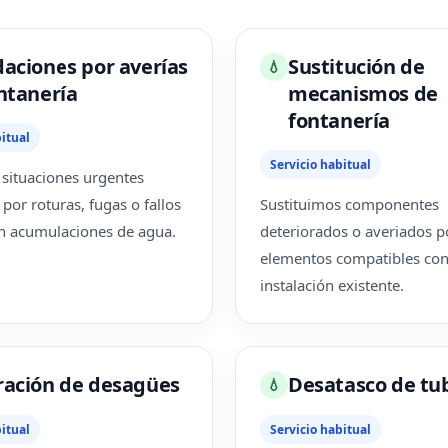
aciones por averías
Sustitución de
💧
ntanería
mecanismos de
fontanería
itual
Servicio habitual
situaciones urgentes
por roturas, fugas o fallos
Sustituimos componentes
n acumulaciones de agua.
deteriorados o averiados p
elementos compatibles con
instalación existente.
ación de desagües
Desatasco de tu
💧
itual
Servicio habitual